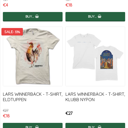
€4
€18
BUY…
BUY…
- 33%
LARS WINNERBÄCK - T-SHIRT,
LARS WINNERBÄCK - T-SHIRT,
ELDTUPPEN
KLUBB NYPON
€27
€27
€18
BUY…
BUY…