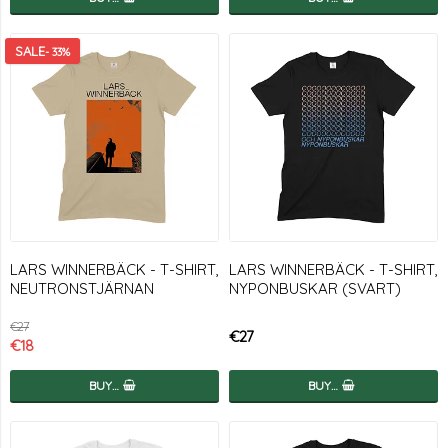
- 33%
LARS WINNERBÄCK - T-SHIRT,
LARS WINNERBÄCK - T-SHIRT,
NEUTRONSTJÄRNAN
NYPONBUSKAR (SVART)
€27
€27
€18
BUY…
BUY…