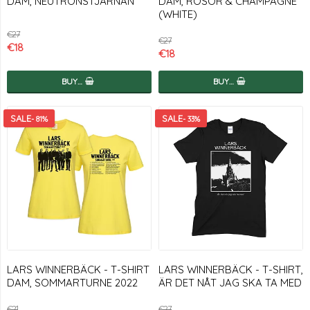
DAM, NEUTRONSTJÄRNAN
DAM, ROSOR & CHAMPAGNE
(WHITE)
€27
€27
€18
€18
BUY…
BUY…
- 81%
- 33%
LARS WINNERBÄCK - T-SHIRT
LARS WINNERBÄCK - T-SHIRT,
DAM, SOMMARTURNE 2022
ÄR DET NÅT JAG SKA TA MED
€21
€27