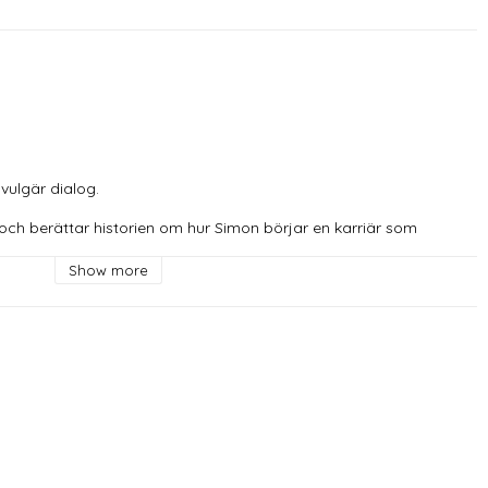
ulgär dialog.

och berättar historien om hur Simon börjar en karriär som 
ndaler och oväntade händelser tvingas han återvända till sin 
 utspelar sig i en miljö som domineras av serietecknare, skumma 
Show more
r, men också inom ståuppkomikens värld.

venska biografbranschen (så Simon hyrde biograferna själv och 
t för HBO (som drog in filmen i sista stund) och för rolig för att 
n Magnusson, Johan Hurtig, David Wiberg, Ana Stanisic, Dominik 
pic, Armann Hreinsson PRODUKTION: WALD Entertainment 
Gärdenfors
