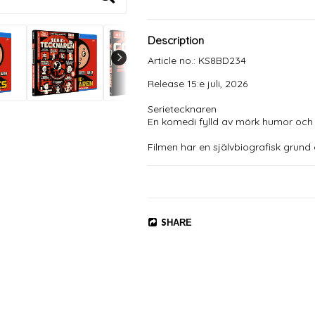
Description
Article no.: KS8BD234
Release 15:e juli, 2026

Serietecknaren

En komedi fylld av mörk humor och v
Filmen har en självbiografisk grund 
ståuppkomiker, men efter en rad ska
bakgrund som serietecknare. Filmen
serietidningssamlare och redaktöre
Filmen var för provokativ för den s
sålde slut på biljetterna), för mycke
SHARE
ignorera.

I ROLLERNA: Simon Gärdenfors, Anto
Henzel, Albin Olsson, Gabriella Re
PRODUCENT OCH REGISSÖR: Simon 