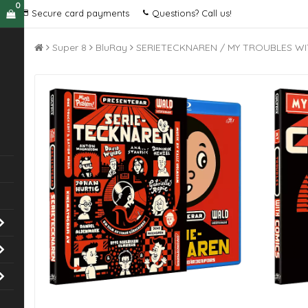
0
Secure card payments
Questions? Call us!
Super 8
BluRay
SERIETECKNAREN / MY TROUBLES WIT