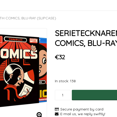
H COMICS, BLU-RAY (SLIPCASE)
SERIETECKNARE
COMICS, BLU-RAY
€32
In stock: 138
Secure payment by card
E-mail us, we reply swiftly!