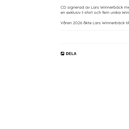
CD signerad av Lars Winnerbäck med
en exklusiv t-shirt och fem unika Win
Våren 2026 åkte Lars Winnerbäck til
Provence. Målet var La Fabrique, i
skapat klassiker.

- Den första låten jag skrev var "
kom att handla om - våren, ljuset o
Provence är en ok plats att vara på.
DELA
Johannes. Det blev en varm och ärli
1. Dagen

2. Hälsningar

3. 50 år i Västerås

4. Tills vi gnistrar igen

5. Nordsjælland

6. Kring Katarina k:a

7. Där tågen rullar in

8. Trettio dagar har april

9. Livet går långsamt, tiden går fort

10. Mirakel

T-shirt märke: Gildan
