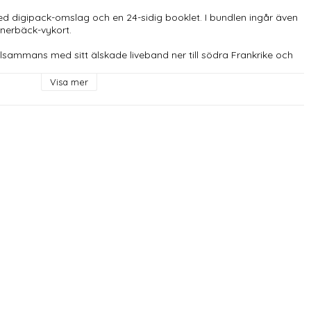
 digipack-omslag och en 24-sidig booklet. I bundlen ingår även 
nerbäck-vykort.

lsammans med sitt älskade liveband ner till södra Frankrike och 
nspelningsstudion där bland annat Radiohead, Nick Cave och Mika 
Visa mer
Hälsningar" som på många sätt sammanfattar vad resten av plattan 
ch kärleken i relation med mörkret, döden och en galen omvärld. 
 Särskilt i maj, och särskilt tillsammans med bandet och 
g och organisk skiva.  ~ Lars Winnerbäck
