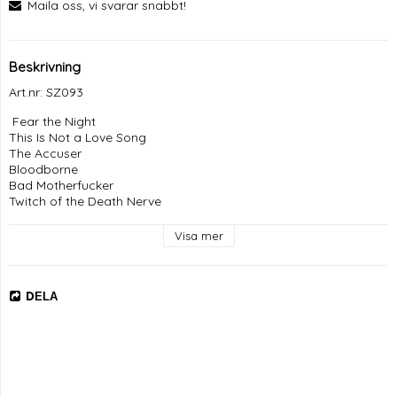
Maila oss, vi svarar snabbt!
Beskrivning
Art.nr: SZ093
 Fear the Night

This Is Not a Love Song

The Accuser

Bloodborne

Bad Motherfucker

Twitch of the Death Nerve

The Blinding Absence of a Light

The Great Noise
Visa mer
DELA