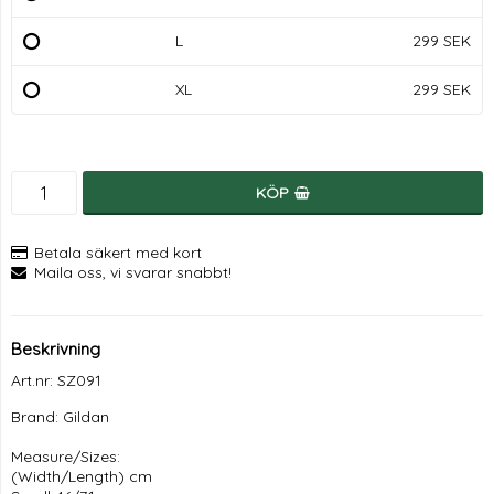
L
299 SEK
XL
299 SEK
KÖP
Betala säkert med kort
Maila oss, vi svarar snabbt!
Beskrivning
Art.nr: SZ091
Brand: Gildan

Measure/Sizes:

(Width/Length) cm
