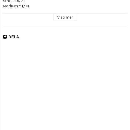
Small 46/71

Medium 51/74

Large 56/76

XL 61/79

Visa mer
XXL 66/82
DELA