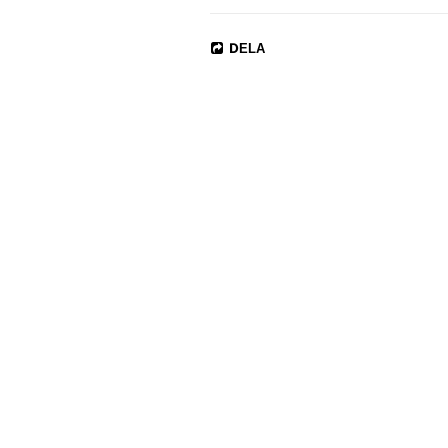
XX-Large 67/75
DELA