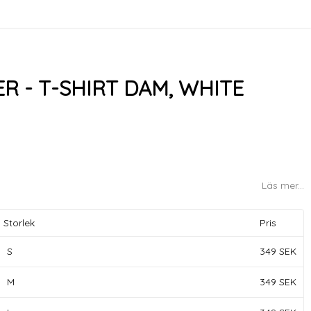
 - T-SHIRT DAM, WHITE
Läs mer...
Storlek
Pris
S
349 SEK
M
349 SEK