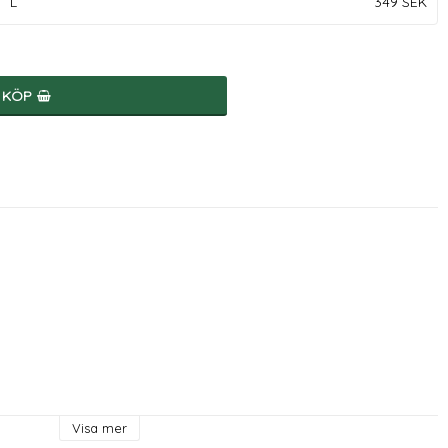
L
349 SEK
KÖP
Visa mer