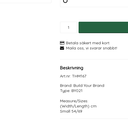
Betala säkert med kort
Maila oss, vi svarar snabbt!
Beskrivning
Art.nr: THM167
Brand: Build Your Brand

Type: BY021

Measure/Sizes:  

(Width/Length) cm  

Small 54/69

Medium 56/71

Large 59/73

X-Large 63/74
