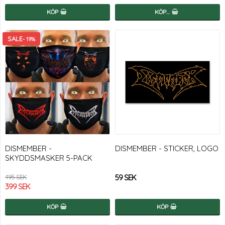
KÖP
KÖP…
- 19%
DISMEMBER -
DISMEMBER - STICKER, LOGO
SKYDDSMASKER 5-PACK
59 SEK
495 SEK
399 SEK
KÖP
KÖP